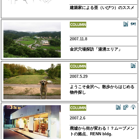
建築家による歪（いびつ）のススメ
2007.11.8
金沢穴場探訪「湯湧エリア」
2007.5.29
ようこそ金沢へ。散歩からはじめる
物件探し
2007.2.6
廃墟から街が変わる！？ムーブメン
トの拠点、RENN bldg.