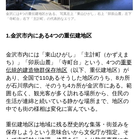
金沢には4つの重伝建地区がある。 写真左上「東山ひがし」右上「卯辰山麓」左下
「寺町台」右下「主計町」の代表的なエリア。
1.金沢市内にある4つの重伝建地区
金沢市内には「東山ひがし」「主計町（かずえま
ち）」「卯辰山麓」「寺町台」という、4つの
重要
伝統的建造物群保存地区
（以下、重伝建地区）が
あり、全国で110あるそうした地区のうち、8カ所
が石川県内に、そのうち4カ所が金沢市にある。範
囲も広く、観光客が多く訪れる場所から、住民の
生活が連綿と続いている静かな場所まで、地区の
中でも街の様相は変化に富んでいる。
重伝建地区は地域に残る歴史的な集落・街並みを
保存しようという意味合いから文化庁が指定。そ