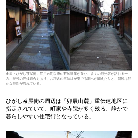
金沢・ひがし茶屋街。江戸末期以降の茶屋建築が並び、多くの観光客が訪れる一
方、現役の芸妓組合もあり、お稽古の三味線が奏でる調べが聞えたりと、朝晩は静
かな時間が流れている。
ひがし茶屋街の周辺は「卯辰山麓」重伝建地区に
指定されていて、町家や寺院が多く残る、静かで
暮らしやすい住宅街となっている。