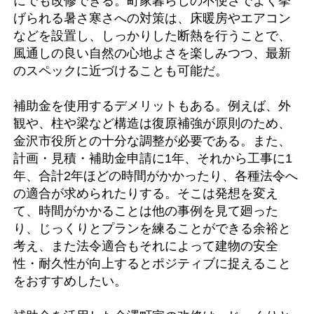
にでも改修できる。町家暮らしの不便さでよく挙
げられる暑さ寒さへの対策は、床暖房やエアコン
などを設置し、しっかりした断熱を行うことで、
風通しの良い自然の心地よさを楽しみつつ、最新
のスペックに近づけることも可能だ。
補助金を使用するデメリットもある。例えば、外
観や、柱や梁など構造は復原補強が原則のため、
金沢市役所との十分な調整が必要である。また、
計画・見積・補助金申請に1年、それから工事に1
年、合計2年ほどの時間がかかったり、各種法令へ
の適合が求められたりする。そこは発想を変え
て、時間がかかることは他の事例を見て廻った
り、じっくりとプランを練ることができる余裕と
考え、また法令適合もそれによって建物の安全
性・耐久性が向上するとポジティブに捉えること
をおすすめしたい。