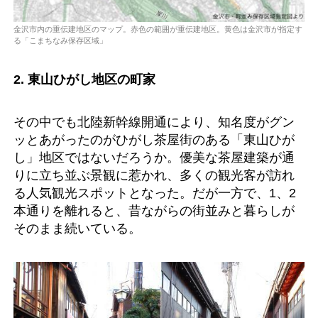
金沢市内の重伝建地区のマップ。赤色の範囲が重伝建地区。黄色は金沢市が指定す
る「こまちなみ保存区域」
2. 東山ひがし地区の町家
その中でも北陸新幹線開通により、知名度がグン
ッとあがったのがひがし茶屋街のある「東山ひが
し」地区ではないだろうか。優美な茶屋建築が通
りに立ち並ぶ景観に惹かれ、多くの観光客が訪れ
る人気観光スポットとなった。だが一方で、1、2
本通りを離れると、昔ながらの街並みと暮らしが
そのまま続いている。