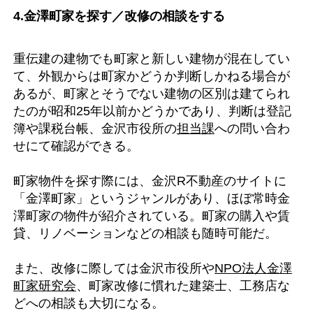
4.金澤町家を探す／改修の相談をする
重伝建の建物でも町家と新しい建物が混在してい
て、外観からは町家かどうか判断しかねる場合が
あるが、町家とそうでない建物の区別は建てられ
たのが昭和25年以前かどうかであり、判断は登記
簿や課税台帳、金沢市役所の
担当課
への問い合わ
せにて確認ができる。
町家物件を探す際には、金沢R不動産のサイトに
「金澤町家」というジャンルがあり、ほぼ常時金
澤町家の物件が紹介されている。町家の購入や賃
貸、リノベーションなどの相談も随時可能だ。
また、改修に際しては金沢市役所や
NPO法人金澤
町家研究会
、町家改修に慣れた建築士、工務店な
どへの相談も大切になる。