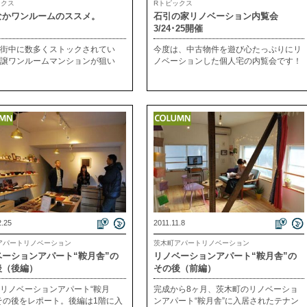
ックス
Rトピックス
なかワンルームのススメ。
石引の家リノベーション内覧会
3/24･25開催
街中に数多くストックされてい
今度は、中古物件を遊び心たっぷりにリ
譲ワンルームマンションが狙い
ノベーションした個人宅の内覧会です！
2.25
2011.11.8
アパートリノベーション
茨木町アパートリノベーション
ベーションアパート“鞍月舎”の
リノベーションアパート“鞍月舎”の
後（後編）
その後（前編）
リノベーションアパート“鞍月
完成から8ヶ月、茨木町のリノベーショ
その後をレポート。後編は1階に入
ンアパート“鞍月舎”に入居されたテナン