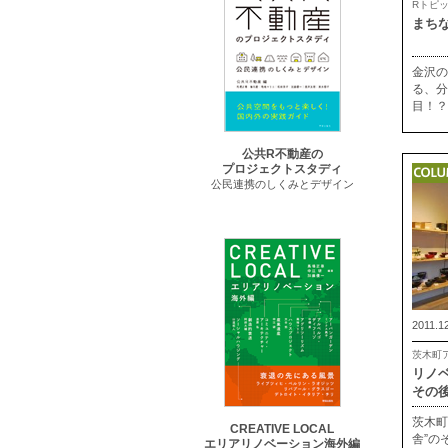
Rトピ
まち
金沢の
る、分
目！？
公共R不動産の
プロジェクトスタディ
公民連携のしくみとデザイン
2011.1
茨木町
リノ
その
茨木町
CREATIVE LOCAL
舎”の
エリアリノベーション海外編