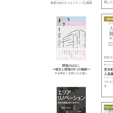
居した
衰退の先のクリエイティブな風景
2011.2.
Rトピ
団地のはなし
茨木
〜彼女と団地の8つの物語〜
今を時めく女性たちが描く
入居
ついに
す。