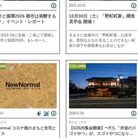
.1
2021.10.21
市と循環2026 都市は発酵する
10月30日（土）「野町町家」構造
？」イベント・レポート
見学会 開催！
6年5/14-16に京都・二条にて開催し
今まさに改修中の「野町町家」の見学
市と循環2026」をレポート。
会。普段なかなか見ることのできない町
家の床下や屋根裏をお見せしなが
.17
2020.5.29
ックス
Rトピックス
Normal コロナ後のまちと住宅と
【6/26内覧会開催】〜P.S.「井波のス
ィス
ゴイやつ」が、スゴイやつになりま