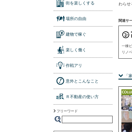
街を楽しくする
わらせ
場所の自由
関連サ
建物で稼ぐ
一棟
楽しく働く
リノベ
作戦アリ
「
意外とこんなこと
Ｒ不動産の使い方
フリーワード