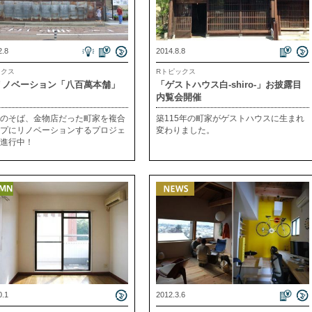
2.8
2014.8.8
ックス
Rトピックス
リノベーション「八百萬本舗」
「ゲストハウス白-shiro-」お披露目
内覧会開催
のそば、金物店だった町家を複合
築115年の町家がゲストハウスに生まれ
プにリノベーションするプロジェ
変わりました。
進行中！
0.1
2012.3.6