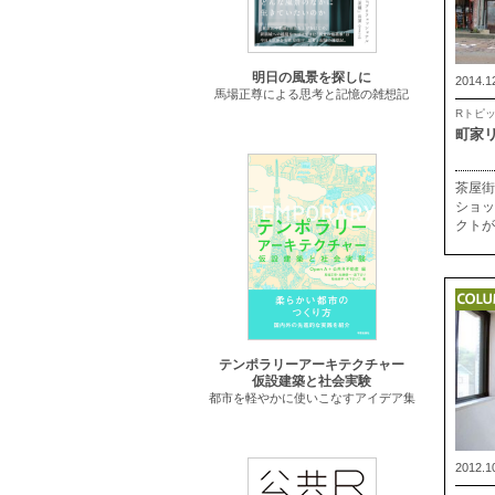
明日の風景を探しに
2014.1
馬場正尊による思考と記憶の雑想記
Rトピ
町家
茶屋街
ショッ
クトが
テンポラリーアーキテクチャー
仮設建築と社会実験
都市を軽やかに使いこなすアイデア集
2012.1