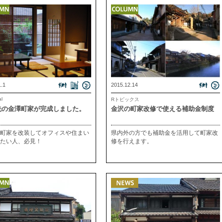
1.1
2015.12.14
al
Rトピックス
先の金澤町家が完成しました。
金沢の町家改修で使える補助金制度
町家を改装してオフィスや住まい
県内外の方でも補助金を活用して町家改
たい人、必見！
修を行えます。