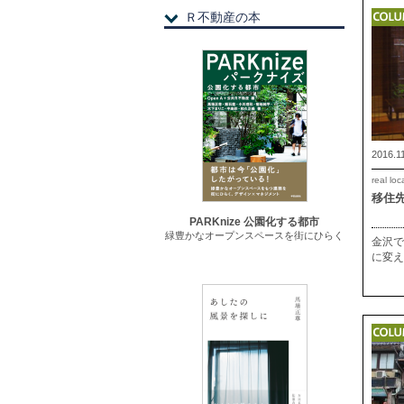
Ｒ不動産の本
2016.1
real loc
移住
PARKnize 公園化する都市
緑豊かなオープンスペースを街にひらく
金沢で
に変え