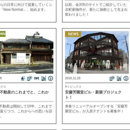
した〜
らの日常に向けて提案していくシ
以前、金沢Rのサイトでご紹介していた
「New Normal」、始めます。
京町家物件が、新たに旅館として生まれ
変わりました！
.8
2016.11.28
ックス
Rトピックス
R不動産のこれまでと、これか
安藤芳園堂ビル・新築プロジェク
ト！
不動産は開始して10年。これまで
来春リニューアルオープンする「安藤芳
返りつつ、これからへの思いを語
園堂ビル」が入居テナントを募集中！
。