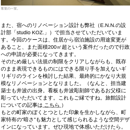
客室の一室。
また、宿へのリノベーション設計も弊社（E.N.N.の設
計部「studio KOZ.」）で担当させていただいていま
す。今回のケースは、住居から宿泊施設の用途変更が
あること、また面積200㎡超という案件だったので行政
への申請が必要になってきます。
そのため厳しい法規の制限をクリアしながらも、既存
のまま表現できるものにはできる限り手を加えないギ
リギリのラインを検討した結果、最終的にかなり大規
模なリノベーションとなりました。（なんと、担当建
築士も井波の出身。看板も井波彫刻師であるお父様に
彫っていただいてます。これもご縁ですね。旅館設計
についての記事は
こちら
）
もとの町家のぼくとつとした印象を生かしながら、町
家特有の“暗さ”も魅力として感じられるような空間デザ
インになっています。ぜひ現地で体感いただけたら。