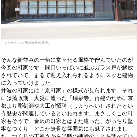
リノベーション前の物件の様子。
そんな街並みの一角に堂々たる風格で佇んでいたのが
今回の町家です。間口いっぱいに並ぶガラス戸が解放
されていて、まるで迎え入れられるようにスッと建物
に入っていけました。
井波の町家には「京町家」の様式が見られます。それ
には藩政期、火災に遭った「瑞泉寺」再建のために京
都より彫刻師や大工が招聘（しょうへい）されたとい
う歴史が関連しているといわれます。まさしくこの町
家もそうで、金沢の町家とはまた違った、がっちり堅
牢なつくり。どこか無骨な雰囲気にも魅了されまし
た。つくりの丁寧さから当時の棟梁のことを調べてい