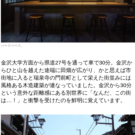
バースペース。
金沢大学方面から県道27号を通って車で30分。金沢か
らひと山を越えた途端に田畑が広がり、かと思えば市
街地に入ると瑞泉寺の門前町として栄えた街並みには
風格ある木造建築が連なっていました。金沢から30分
という意外な距離感にある別世界に「なんだ、この街
は…！」と衝撃を受けたのを鮮明に覚えています。