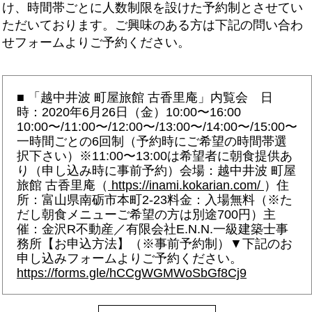
け、時間帯ごとに人数制限を設けた予約制とさせてい
ただいております。ご興味のある方は下記の問い合わ
せフォームよりご予約ください。
■ 「越中井波 町屋旅館 古香里庵」内覧会 日
時：2020年6月26日（金）10:00〜16:00
10:00〜/11:00〜/12:00〜/13:00〜/14:00〜/15:00〜
一時間ごとの6回制（予約時にご希望の時間帯選
択下さい）※11:00〜13:00は希望者に朝食提供あ
り（申し込み時に事前予約）会場：越中井波 町屋
旅館 古香里庵（
https://inami.kokarian.com/
）住
所：富山県南砺市本町2-23料金：入場無料（※た
だし朝食メニューご希望の方は別途700円）主
催：金沢R不動産／有限会社E.N.N.一級建築士事
務所【お申込方法】（※事前予約制）▼下記のお
申し込みフォームよりご予約ください。
https://forms.gle/hCCgWGMWoSbGf8Cj9