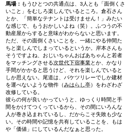
馬場：
もうひとつの共通点は、3人とも「面倒くさ
いこと」をむしろ楽しんでいるところ。倉石さん
とか、「簡単なテナントは受けません！」みたい
な感じで、もうおかしいよね（笑）。ふつうの不
動産屋からすると意味がわからないと思います。
ただ、その面倒くさいことを、一緒にやる仲間た
ちと楽しんでしまっているというか。岸本さんも
そうですよね、おじいちゃんおばあちゃんと若者
をマッチングさせる
次世代下宿事業
とか、かなり
手間がかかると思うけど、それを楽しんでいると
しか思えない。尾道は、バケツリレーでしか建材
を運べないような物件（
みはらし亭
）をわざわざ
改修している。
彼らの何が良いかっていうと、ゆっくり時間と手
間をかけてつくっているから、その間にいろんな
人が巻き込まれているし、だからこそ失敗も少な
い。その時間や記憶を共有していることを、もは
や「価値」にしているんだなぁと思った。