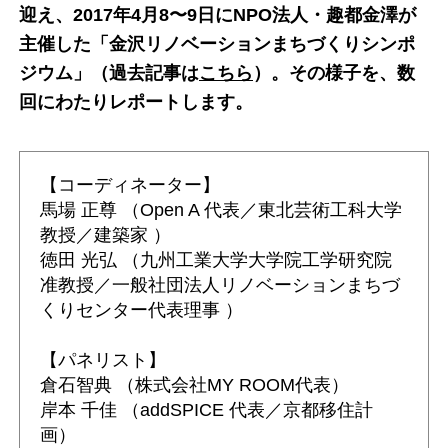
迎え、2017年4月8〜9日にNPO法人・趣都金澤が
主催した「金沢リノベーションまちづくりシンポ
ジウム」（過去記事は
こちら
）。その様子を、数
回にわたりレポートします。
【コーディネーター】
馬場 正尊 （Open A 代表／東北芸術工科大学
教授／建築家 ）
徳田 光弘 （九州工業大学大学院工学研究院
准教授／一般社団法人リノベーションまちづ
くりセンター代表理事 ）
【パネリスト】
倉石智典 （株式会社MY ROOM代表）
岸本 千佳 （addSPICE 代表／京都移住計
画）