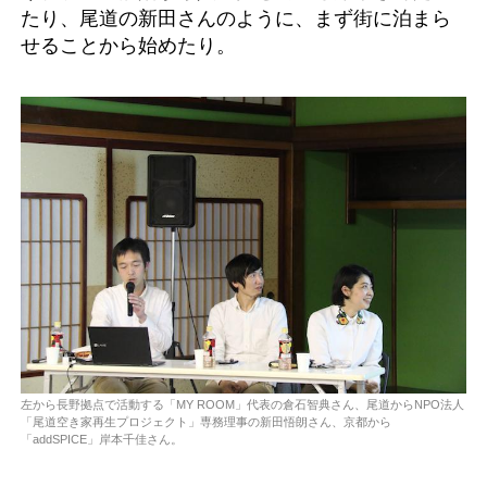
たり、尾道の新田さんのように、まず街に泊まら
せることから始めたり。
左から長野拠点で活動する「MY ROOM」代表の倉石智典さん、尾道からNPO法人
「尾道空き家再生プロジェクト」専務理事の新田悟朗さん、京都から
「addSPICE」岸本千佳さん。