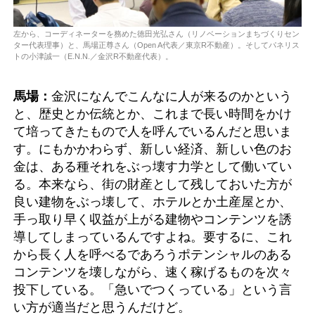
左から、コーディネーターを務めた徳田光弘さん（リノベーションまちづくりセン
ター代表理事）と、馬場正尊さん（Open A代表／東京R不動産）。そしてパネリス
トの小津誠一（E.N.N.／金沢R不動産代表）。
馬場：
金沢になんでこんなに人が来るのかという
と、歴史とか伝統とか、これまで長い時間をかけ
て培ってきたもので人を呼んでいるんだと思いま
す。にもかかわらず、新しい経済、新しい色のお
金は、ある種それをぶっ壊す力学として働いてい
る。本来なら、街の財産として残しておいた方が
良い建物をぶっ壊して、ホテルとか土産屋とか、
手っ取り早く収益が上がる建物やコンテンツを誘
導してしまっているんですよね。要するに、これ
から長く人を呼べるであろうポテンシャルのある
コンテンツを壊しながら、速く稼げるものを次々
投下している。「急いでつくっている」という言
い方が適当だと思うんだけど。