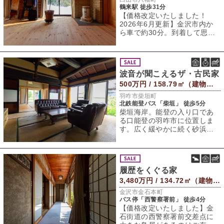
鶴来駅 徒歩31分
【価格改定いたしました！
2026年6月更新】金沢市内か
ら車で約30分。到着して思わ
ず手を広げて深呼吸。澄んだ
空気とはこ
波音が聞こえるザ・古民家
500万円 / 158.79㎡（建物） 390.76㎡（敷地）
羽咋市柴垣町
北鉄能登バス「柴垣」 徒歩5分
柴垣海岸。能登の入り口であ
る口能登の羽咋市に位置しま
す。広く緩やかに続く砂浜に
寄せては返す波。砂浜の先に
は日本海にぴょこ
履歴をくぐる家
3,480万円 / 134.72㎡（建物） 360.23㎡（敷地）
金沢市金石本町
バス停「西警察署前」 徒歩4分
【価格改定いたしました】金
石街道の西警察署前交差点に