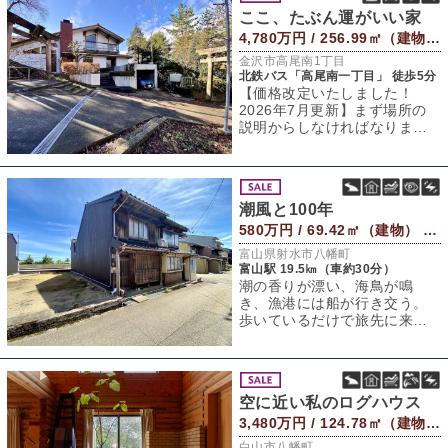
ここ、たぶん運がいい家
4,780万円 / 256.99㎡（建物） 453.63㎡（敷地）
金沢市高尾南1丁目
北鉄バス「高尾南一丁目」 徒歩5分
【価格改定いたしました！
2026年7月更新】まず場所の
説明からしなければなりませ
ん。この家、なんと鳥居と鳥
居に挟まれた
潮風と100年
580万円 / 69.42㎡（建物） 75.86㎡（敷地）
富山県射水市八幡町
富山駅 19.5㎞（車約30分）
潮の香りが漂い、海鳥が鳴
き、漁港には船が行き交う。
歩いているだけで旅先に来た
ような気分になりますが、こ
こではそれが日常で
空に近い私のログハウス
3,480万円 / 124.78㎡（建物） 336.46㎡（敷地）
白山市八幡町