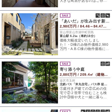
大きな鳥居があるのはご存知
でしょうか？1300年の歴史が
ある大野湊神
「あいだ」が生み出す新しい暮らし方
2,980万円 / 84.46～84.47㎡（建物） 157.71～157.77㎡（敷地）
富山県富山市婦中町田島
富山駅 6.2㎞（車約18分）
価格大幅改定いたしまし
た！・D棟のみ物件価格2,980
万円・A.B.C棟の物件価格に関
しては一度お問い合わせくだ
さい。・
寄り添う中庭
2,880万円 / 209.4㎡（建物） 296㎡（敷地）
金沢市玉鉾
北鉄バス「米丸住宅」バス停 徒歩4分
①庭付き戸建ての②広めの住
宅で②２世帯で住むことも検
討中③猫や犬と一緒に暮らし
たいし④趣味の道具をたくさ
ん置ける納屋兼作