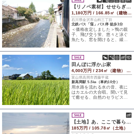
【リノベ素材】せせらぎに魅せられて
1,180万円 / 166.85㎡（建物） 228.29㎡（敷地）
石川県金沢市山科三丁目
北鉄バス「窪」バス停 徒歩3分
＜価格改定しました＞鴨の親
子、飛び交う蛍、悠々と泳ぐ
魚たち、窓を開けると、緩や
かに流れる伏見川ビュー川底
や川岸もしっかり
田んぼに浮かぶ家
4,000万円 / 234㎡（建物） 1,154㎡（敷地）
富山県高岡市西藤平蔵
新高岡駅 5.5㎞（車約10分）
用水路を流れる水の音、夜に
はカエルの大合唱。聞いて見
て癒せる、自然のセラピスト
がここに存在します。石川県
を飛び出し向かっ
【土地】あ、ここで暮らそう。
185万円 / 105.78㎡（土地）