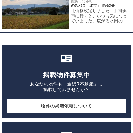
能美市北市町
のみバス「北市」 徒歩2分
【価格改定しました！】能美
市に行くと、いつも気になっ
ていました。広がる水田の間
の長い長い桜並木を。能美市
と言えば、伝統工
掲載物件募集中
あなたの物件も「金沢R不動産」に
掲載してみませんか？
物件の掲載依頼について