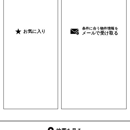
ことが求められますが、こちらの建物ならば活用
し易そうです。10台はゆうに駐車できる広い駐車
スペースがあるのも嬉しい。
条件に合う物件情報を
お気に入り
メールで受け取る
周辺には通称「加賀産」と呼ばれる幹線道路があ
り、金沢・小松市内中心部からも車で３０分程で
行けるちょうど良い距離感。
物語が始まりそうなこの建物には、飲食店もさる
ことながら美容院がマッチするのではないかと妄
想しています。
ゲームの中のセーブポイントのような、新しい旅
のスタートができる場所になれば面白そうです。
活用していただける方、ご連絡をお待ちしており