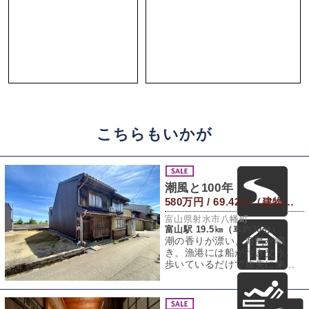
こちらもいかが
潮風と100年
580万円 / 69.42㎡（建物） 75.86㎡（敷地）
富山県射水市八幡町
富山駅 19.5㎞（車約30分）
潮の香りが漂い、海鳥が鳴
き、漁港には船が行き交う。
歩いているだけで旅先に来た
ような気分になりますが、こ
こではそれが日常で