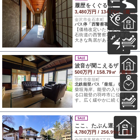
履歴をくぐる家
3,480万円 / 134.72㎡（建物） 360.23㎡（敷地）
金沢市金石本町
バス停「西警察署前」 徒歩4分
【価格改定いたしました】金
石街道の西警察署前交差点に
大きな鳥居があるのはご存知
でしょうか？1300年の歴史が
ある大野湊神
波音が聞こえるザ・古民家
500万円 / 158.79㎡（建物） 390.76㎡（敷地）
羽咋市柴垣町
北鉄能登バス「柴垣」 徒歩5分
柴垣海岸。能登の入り口であ
る口能登の羽咋市に位置しま
す。広く緩やかに続く砂浜に
寄せては返す波。砂浜の先に
は日本海にぴょこ
ここ、たぶん運がいい家
4,780万円 / 256.99㎡（建物） 453.63㎡（敷地）
金沢市高尾南1丁目