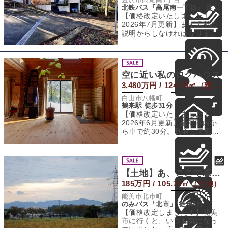
北鉄バス「高尾南一丁目」 徒歩5分
【価格改定いたしました！
2026年7月更新】まず場所の
説明からしなければなりませ
ん。この家、なんと鳥居と鳥
居に挟まれた
空に近い私のログハウス
3,480万円 / 124.78㎡（建物） 336.46㎡（敷地）
白山市八幡町
鶴来駅 徒歩31分
【価格改定いたしました！
2026年6月更新】金沢市内か
ら車で約30分。到着して思わ
ず手を広げて深呼吸。澄んだ
空気とはこ
【土地】あ、ここで暮らそう。
185万円 / 105.78㎡（土地）
能美市北市町
のみバス「北市」 徒歩2分
【価格改定しました！】能美
市に行くと、いつも気になっ