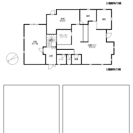
荒々しいテクスチャーの左官壁、こだわりの壁
紙、ほとんどが海外製の輸入品という照明器具...
窓のぶどう模様が入ったステンドグラスも建物の
雰囲気によく合っています。
オーナー様の随所に散りばめらたこだわりが調和
して、異世界に潜り込んだかのような高揚感。
２階は洋室２間とLDK、部屋数は多くないもの
の、それぞれおおよそ１３帖、１６帖、２６帖
と、なんとも広い。ゆったりとした部屋から庭の
木々や白山連峰の山並みを眺めることができま
す。
こちらもこだわりの素材や照明器具が用いられ、
注文住宅ならではのセンスの良さを感じます。
市街化調整区域のため、店舗には住居兼用である