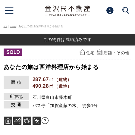
|
| あなたの旅は西洋料理店から始まる
売買
その他
この物件は成約済みです
住宅
店舗・その他
あなたの旅は西洋料理店から始まる
287.67㎡
（建物）
面 積
490.28㎡
（敷地）
所在地
石川県白山市藤木町
交 通
バス停「加賀産藤の木」 徒歩1分
?