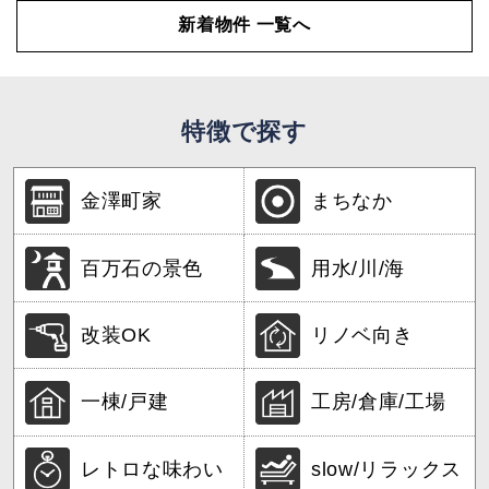
新着物件 一覧へ
特徴で探す
金澤町家
まちなか
百万石の景色
用水/川/海
改装OK
リノベ向き
一棟/戸建
工房/倉庫/工場
レトロな味わい
slow/リラックス