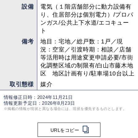
設備
電気（１階店舗部分に動力設備有
り、住居部分は個別電力）/プロパ
ンガス/公共上下水道/エコキュー
ト
備考
地目：宅地／総戸数：1戸／現
況：空室／引渡時期：相談／店舗
等活用時は用途変更申請必要/市街
化調整区域の制限有/白山市藤木地
区 地区計画有り/駐車場10台以上
取引態様
媒介
情報修正日時：2024年11月21日
情報更新予定日：2026年8月23日
※掲載の情報が現状と異なる場合には、現状を優先するものとします。
URLをコピー