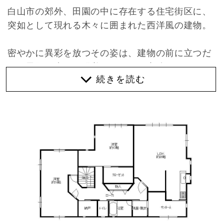
白山市の郊外、田園の中に存在する住宅街区に、
突如として現れる木々に囲まれた西洋風の建物。
密やかに異彩を放つその姿は、建物の前に立つだ
けで異国に来たと錯覚するような力強さがありま
す。
それもそのはず、西洋料理店を営んでいたオーナ
ー様の店舗兼住宅として建築されたこの建物。１
階の大半が店舗、２階が住居という仕様になって
います。
店舗部分の大きな木製の扉を開くと、独自の世界
観が出来上がっており、何かが始まりそうな予
感。厨房、カウンタースペース、フロア、個室が
２部屋と充分な広さ。