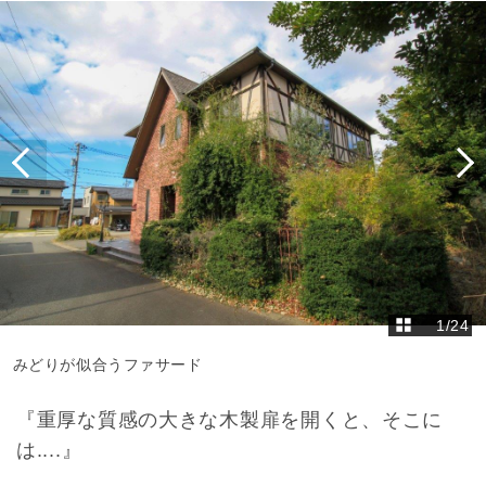
1
/
24
みどりが似合うファサード
『重厚な質感の大きな木製扉を開くと、そこに
は....』