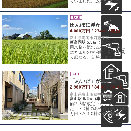
ていました。広がる水田の間
の長い長い桜並木を。能美市
と言えば、伝統工
田んぼに浮かぶ家
4,000万円 / 234㎡（建物） 1,154㎡（敷地）
富山県高岡市西藤平蔵
新高岡駅 5.5㎞（車約10分）
用水路を流れる水の音、夜に
はカエルの大合唱。聞いて見
て癒せる、自然のセラピスト
がここに存在します。石川県
を飛び出し向かっ
「あいだ」が生み出す新しい暮らし方
2,980万円 / 84.46～84.47㎡（建物） 157.71～157.77㎡（敷地）
富山県富山市婦中町田島
富山駅 6.2㎞（車約18分）
価格大幅改定いたしまし
た！・D棟のみ物件価格2,980
万円・A.B.C棟の物件価格に関
しては一度お問い合わせくだ
さい。・