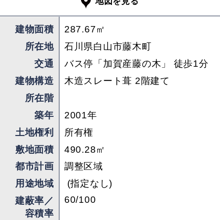
地図を見る
ます。
建物面積
287.67㎡
※市街化調整区域のため、住居以外の活用には制
所在地
石川県白山市藤木町
限があります。事前に白山市役所への確認が必要
交通
バス停「加賀産藤の木」 徒歩1分
です。
建物構造
木造スレート葺 2階建て
所在階
担当 ： フナバ
築年
2001年
土地権利
所有権
敷地面積
490.28㎡
都市計画
調整区域
用途地域
(指定なし)
60/100
建蔽率／
容積率