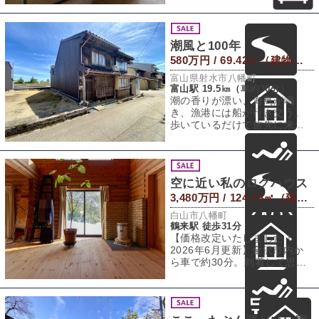
は日本海にぴょこ
潮風と100年
580万円 / 69.42㎡（建物） 75.86㎡（敷地）
富山県射水市八幡町
富山駅 19.5㎞（車約30分）
潮の香りが漂い、海鳥が鳴
き、漁港には船が行き交う。
歩いているだけで旅先に来た
ような気分になりますが、こ
こではそれが日常で
空に近い私のログハウス
3,480万円 / 124.78㎡（建物） 336.46㎡（敷地）
白山市八幡町
鶴来駅 徒歩31分
【価格改定いたしました！
2026年6月更新】金沢市内か
ら車で約30分。到着して思わ
ず手を広げて深呼吸。澄んだ
空気とはこ