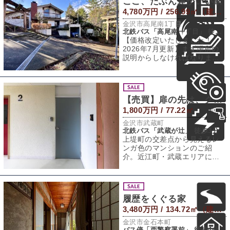
ここ、たぶん運がいい家
4,780万円 / 256.99㎡（建物） 453.63㎡（敷地）
金沢市高尾南1丁目
北鉄バス「高尾南一丁目」 徒歩5分
【価格改定いたしました！
2026年7月更新】まず場所の
説明からしなければなりませ
ん。この家、なんと鳥居と鳥
居に挟まれた
【売買】扉の先は、クリーンなアジト。
1,800万円 / 77.22㎡
金沢市武蔵町
北鉄バス「武蔵が辻」 徒歩3分
上堤町の交差点から見えるレ
ンガ色のマンションのご紹
介。近江町・武蔵エリアに位
置します。この辺りのマンシ
ョンの中でも古参な
履歴をくぐる家
3,480万円 / 134.72㎡（建物） 360.23㎡（敷地）
金沢市金石本町
バス停「西警察署前」 徒歩4分