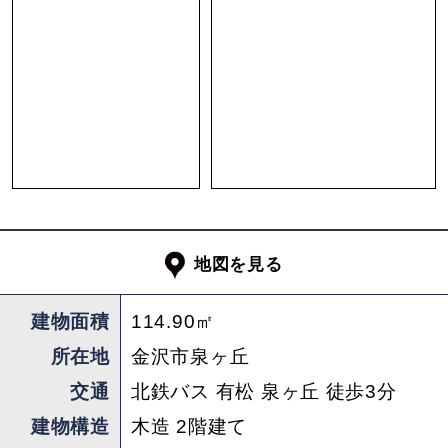
ます。
2階は6帖二間の和室と納戸が1つ。広めの廊下に
は可愛らしいペンダントライトと差し色が効いた
水色の収納棚、少しレトロポップな空間になって
います。部屋ごとに素材感が違うインテリアに改
装してもこの建物では全てが成立するのではない
でしょうか。
地図を見る
独自の美学やセンスを感じるこの建物。
是非一度、建物があるうちに内見をお勧めしま
建物面積
114.90㎡
す。
所在地
金沢市泉ヶ丘
もちろん土地としての購入も可能ですので、お問
い合わせお待ちしております。
交通
北鉄バス 有松 泉ヶ丘 徒歩3分
建物構造
木造 2階建て
担当 ： 松田