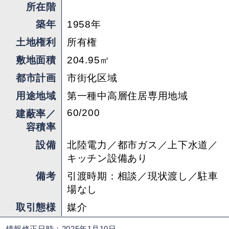
所在階
築年
1958年
土地権利
所有権
敷地面積
204.95㎡
都市計画
市街化区域
用途地域
第一種中高層住居専用地域
60/200
建蔽率／
容積率
設備
北陸電力／都市ガス／上下水道／
キッチン設備あり
備考
引渡時期：相談／現状渡し／駐車
場なし
取引態様
媒介