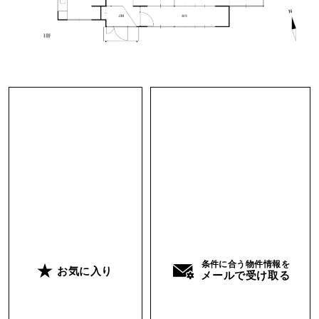
室内に入るとまず現れるのは理科の実験室のよう
な玄関。造作の靴箱の横には、鯉の餌専用収納ス
ペース？があり、この時点でワクワクが止まりま
せん。
台所は独立した空間になっており、その隣には階
段下スペースを上手く活用した脱衣所とお風呂
場。程よく気の抜けたレトロ感に心惹かれる方も
多いのでは。
台所の反対は6帖と8帖の和室と縁側、ここはリビ
ングとして改装しても良いかと。その隣には造り
が珍しく庭との一体感があり大きなガラス戸が特
条件に合う物件情報を
お気に入り
徴時な洋間の空間が現れます。この洋間をインナ
メールで受け取る
ーテラスに改装すればリビングから繋がる開放感
ある空間に早変わり、なんてことも可能かと思い