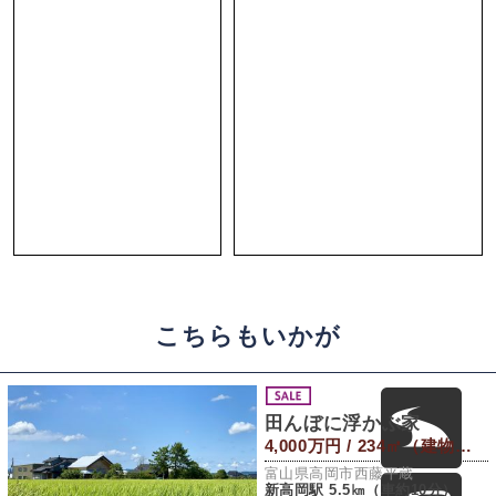
こちらもいかが
田んぼに浮かぶ家
4,000万円 / 234㎡（建物） 1,154㎡（敷地）
富山県高岡市西藤平蔵
新高岡駅 5.5㎞（車約10分）