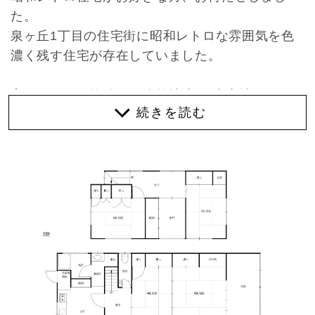
た。
泉ヶ丘1丁目の住宅街に昭和レトロな雰囲気を色
濃く残す住宅が存在していました。
実はこちらの物件、解体整地渡し(売土地)として
某不動産サイトに掲載されていましたが、R不動
産的にはビビッと来るものがあり室内を視察した
ところ、「この建物を受け継いでくれる方を探そ
う！」と、その場で思うほどの魅力がある物件で
したのでご紹介させて下さい。
緑豊かでありながら見通しの良いアプローチを抜
けた先には、ノスタルジックな雰囲気がある玄関
が現れます。レトロなガラスやドアノブからは当
時のオーナーのセンスを感じます。