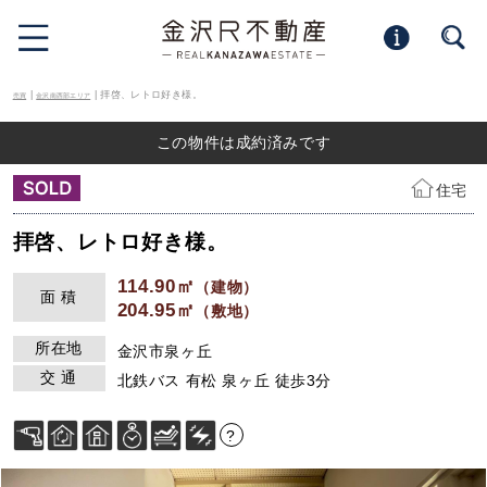
|
| 拝啓、レトロ好き様。
売買
金沢南西部エリア
この物件は成約済みです
住宅
拝啓、レトロ好き様。
114.90㎡
（建物）
面 積
204.95㎡
（敷地）
所在地
金沢市泉ヶ丘
交 通
北鉄バス 有松 泉ヶ丘 徒歩3分
?