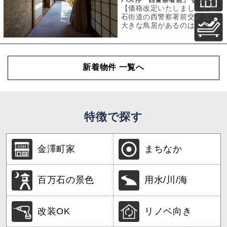
【価格改定いたしました】金
石街道の西警察署前交差点に
大きな鳥居があるのはご存知
でしょうか？1300年の歴史が
ある大野湊神
新着物件 一覧へ
特徴で探す
金澤町家
まちなか
百万石の景色
用水/川/海
改装OK
リノベ向き