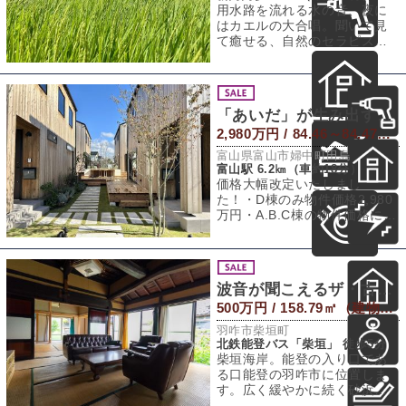
用水路を流れる水の音、夜に
はカエルの大合唱。聞いて見
て癒せる、自然のセラピスト
がここに存在します。石川県
を飛び出し向かっ
「あいだ」が生み出す新しい暮らし方
2,980万円 / 84.46～84.47㎡（建物） 157.71～157.77㎡（敷地）
富山県富山市婦中町田島
富山駅 6.2㎞（車約18分）
価格大幅改定いたしまし
た！・D棟のみ物件価格2,980
万円・A.B.C棟の物件価格に関
しては一度お問い合わせくだ
さい。・
波音が聞こえるザ・古民家
500万円 / 158.79㎡（建物） 390.76㎡（敷地）
羽咋市柴垣町
北鉄能登バス「柴垣」 徒歩5分
柴垣海岸。能登の入り口であ
る口能登の羽咋市に位置しま
す。広く緩やかに続く砂浜に
寄せては返す波。砂浜の先に