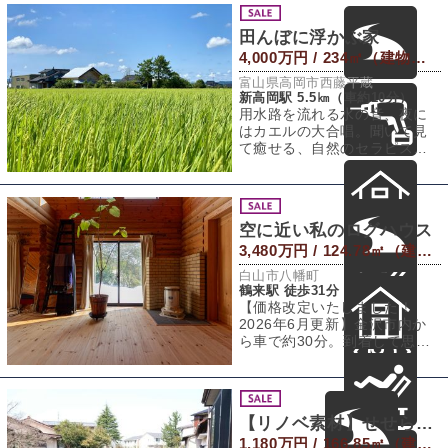
田んぼに浮かぶ家
4,000万円 / 234㎡（建物） 1,154㎡（敷地）
富山県高岡市西藤平蔵
新高岡駅 5.5㎞（車約10分）
用水路を流れる水の音、夜に
はカエルの大合唱。聞いて見
て癒せる、自然のセラピスト
がここに存在します。石川県
を飛び出し向かっ
空に近い私のログハウス
3,480万円 / 124.78㎡（建物） 336.46㎡（敷地）
白山市八幡町
鶴来駅 徒歩31分
【価格改定いたしました！
2026年6月更新】金沢市内か
ら車で約30分。到着して思わ
ず手を広げて深呼吸。澄んだ
空気とはこ
【リノベ素材】せせらぎに魅せられて
1,180万円 / 166.85㎡（建物） 228.29㎡（敷地）