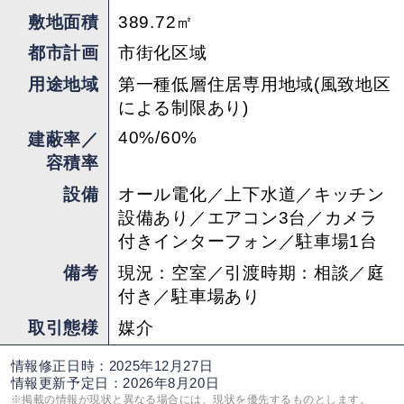
敷地面積
389.72㎡
都市計画
市街化区域
用途地域
第一種低層住居専用地域(風致地区
による制限あり)
40%/60%
建蔽率／
容積率
設備
オール電化／上下水道／キッチン
設備あり／エアコン3台／カメラ
付きインターフォン／駐車場1台
備考
現況：空室／引渡時期：相談／庭
付き／駐車場あり
取引態様
媒介
情報修正日時：2025年12月27日
情報更新予定日：2026年8月20日
※掲載の情報が現状と異なる場合には、現状を優先するものとします。