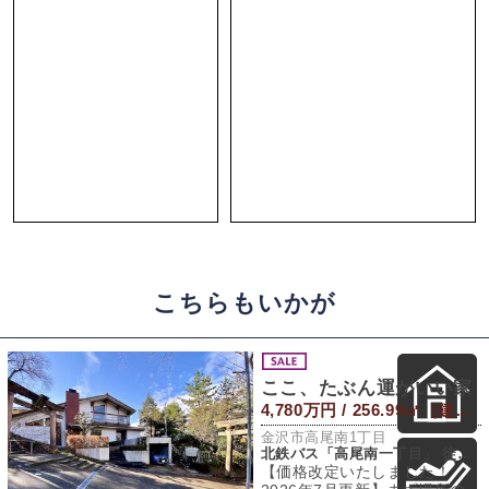
こちらもいかが
ここ、たぶん運がいい家
4,780万円 / 256.99㎡（建物） 453.63㎡（敷地）
金沢市高尾南1丁目
北鉄バス「高尾南一丁目」 徒歩5分
【価格改定いたしました！