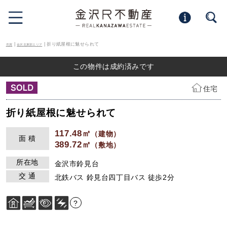
|
| 折り紙屋根に魅せられて
売買
金沢北東部エリア
この物件は成約済みです
住宅
折り紙屋根に魅せられて
117.48㎡
（建物）
面 積
389.72㎡
（敷地）
所在地
金沢市鈴見台
交 通
北鉄バス 鈴見台四丁目バス 徒歩2分
?