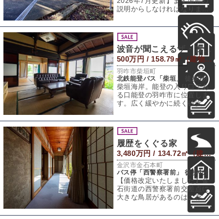
2026年7月更新】まず場所の
説明からしなければなりませ
ん。この家、なんと鳥居と鳥
居に挟まれた
波音が聞こえるザ・古民家
500万円 / 158.79㎡（建物） 390.76㎡（敷地）
羽咋市柴垣町
北鉄能登バス「柴垣」 徒歩5分
柴垣海岸。能登の入り口であ
る口能登の羽咋市に位置しま
す。広く緩やかに続く砂浜に
寄せては返す波。砂浜の先に
は日本海にぴょこ
履歴をくぐる家
3,480万円 / 134.72㎡（建物） 360.23㎡（敷地）
金沢市金石本町
バス停「西警察署前」 徒歩4分
【価格改定いたしました】金
石街道の西警察署前交差点に
大きな鳥居があるのはご存知
でしょうか？1300年の歴史が
ある大野湊神