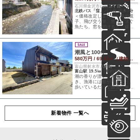
石川県金沢市山科三丁目
北鉄バス「窪」バス停 徒歩3分
＜価格改定しました＞鴨の親
子、飛び交う蛍、悠々と泳ぐ
魚たち、窓を開けると、緩や
かに流れる伏見川ビュー川底
や川岸もしっかり
潮風と100年
580万円 / 69.42㎡（建物） 75.86㎡（敷地）
富山県射水市八幡町
富山駅 19.5㎞（車約30分）
潮の香りが漂い、海鳥が鳴
き、漁港には船が行き交う。
歩いているだけで旅先に来た
ような気分になりますが、こ
こではそれが日常で
新着物件 一覧へ