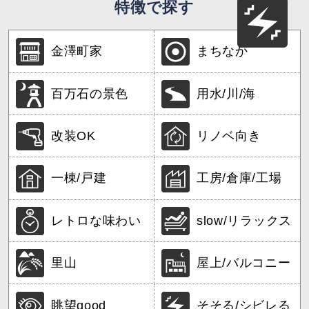
特徴で探す
金澤町家
まちなか
百万石の景色
用水/川/海
改装OK
リノベ向き
一棟/戸建
工房/倉庫/工場
レトロな味わい
slow/リラックス
里山
屋上/バルコニー
眺望good
そそる/シビレる