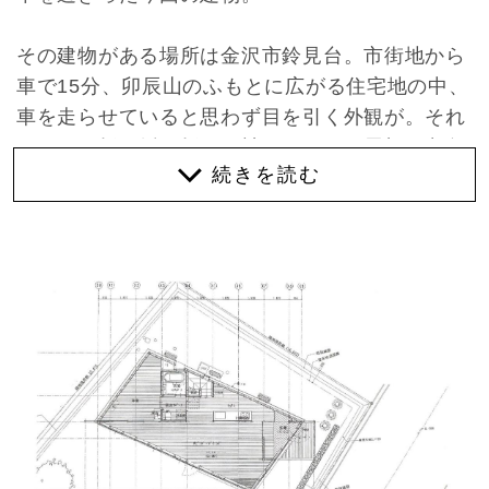
その建物がある場所は金沢市鈴見台。市街地から
車で15分、卯辰山のふもとに広がる住宅地の中、
車を走らせていると思わず目を引く外観が。それ
はまるで折り紙を折って被せたような屋根が印象
的な一軒家が現れます。南側壁面は全面窓と大胆
な設計ですが、建物を覆うように敷地の半分以上
が植栽など緑に囲まれている為、前面道路から室
内は見えづらくなっております。
玄関から室内に足を踏み入れると、目の前には光
に満たされた空間が広がります。ダイナミックな
外観とは対照的に、室内には木のあたたかさとリ
ズムよく配置された窓から差し込む光が相まっ
て、柔らかな雰囲気を纏い、ここが住宅地の中に
ある一軒家と忘れるほど。