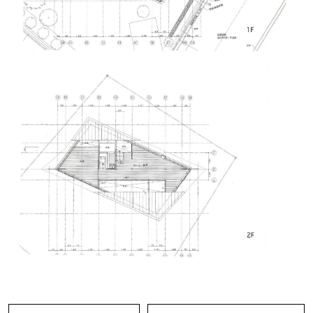
間取りはシンプル、1階は20帖のLDK、8帖の洋室
とトイレと浴室。
2階は8帖の洋室とトイレと15帖ほどのホール・納
戸の木造2階建て。
リビング・ダイニングには吹き抜け、壁は斜めに
パースが効いている空間だからか、その面積以上
の大きさを感じさせられます。
1階の洋室には手洗器と脱衣所に向かう扉が配置
されており、あまり馴染みのないレイアウトとな
っています。以前入居されていた方が車椅子での
生活をする為に設計されたレイアウトとなってお
り、その為1階の床には段差が無く手摺が生活導
線の中に組込まれているなど、この建物はデザイ
ンだけではなく車椅子での生活も計算された設計