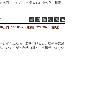
る水面、さらさらと流るる心地の良い川音、
て
180万円 / 166.85㎡（建物） 228.29㎡（敷地）
々と泳ぐ魚たち、窓を開けると、緩やかに流
れていて、ザ・自然の川という風景ではない