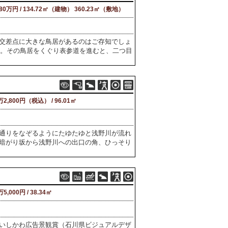
480万円 / 134.72㎡（建物） 360.23㎡（敷地）
交差点に大きな鳥居があるのはご存知でしょ
す。その鳥居をくぐり表参道を進むと、二つ目
万2,800円（税込） / 96.01㎡
通りをなぞるようにたゆたゆと浅野川が流れ
暗がり坂から浅野川への出口の角、ひっそり
万5,000円 / 38.34㎡
いしかわ広告景観賞（石川県ビジュアルデザ