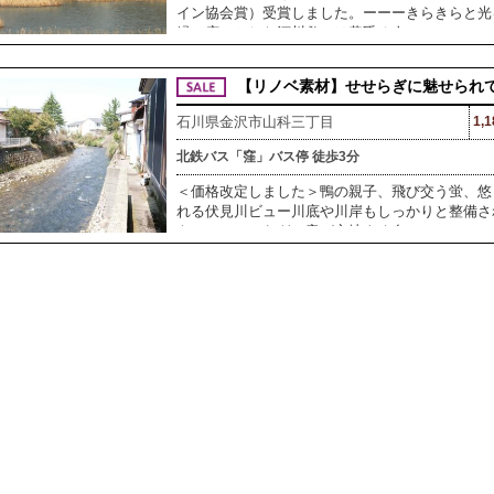
イン協会賞）受賞しました。ーーーきらきらと光
緑の広々とした河川敷では黄昏る人
【リノベ素材】せせらぎに魅せられ
石川県金沢市山科三丁目
1,
北鉄バス「窪」バス停 徒歩3分
＜価格改定しました＞鴨の親子、飛び交う蛍、悠
れる伏見川ビュー川底や川岸もしっかりと整備さ
ものの、せせらぎの音が心地よく自