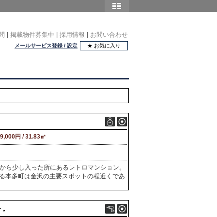
問
|
掲載物件募集中
|
採用情報
|
お問い合わせ
メールサービス登録 / 設定
★ お気に入り
9,000円 / 31.83㎡
りから少し入った所にあるレトロマンション。
る本多町は金沢の主要スポットの程近くであ
ト。