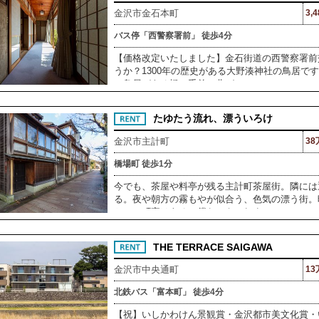
金沢市金石本町
3,
バス停「西警察署前」 徒歩4分
【価格改定いたしました】金石街道の西警察署前
うか？1300年の歴史がある大野湊神社の鳥居で
の鳥居がある橋の手前で曲がっ
たゆたう流れ、漂ういろけ
金沢市主計町
38
橋場町 徒歩1分
今でも、茶屋や料亭が残る主計町茶屋街。隣には
る。夜や朝方の霧もやが似合う、色気の漂う街。
とこの町家はある。僕らでもこれま
THE TERRACE SAIGAWA
金沢市中央通町
13
北鉄バス「富本町」 徒歩4分
【祝】いしかわけん景観賞・金沢都市美文化賞・