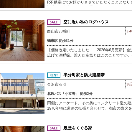
R不動産にてお預かりさせていただくこととなり
近隣の飲食店などからも愛され
空に近い私のログハウス
白山市八幡町
3,
鶴来駅 徒歩31分
【価格改定いたしました！ 2026年6月更新】
広げて深呼吸。澄んだ空気とはこのことですか。
鼻の先にあるログハウスのご
半分町家と防火建築帯
金沢市石引
38
北鉄バス「小立野」 徒歩2分
両側にアーケード、その奥にコンクリート造の建
1970年頃に道路の拡張と合わせて、都市の防火
元々は、町家が並んでいた商店街
履歴をくぐる家