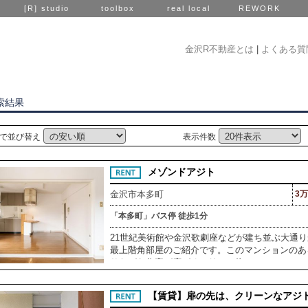
[R] studio
toolbox
real local
REWORK
金沢R不動産とは
|
よくある質
索結果
で並び替え
表示件数
メゾンドアジト
金沢市本多町
3万
「本多町」バス停 徒歩1分
21世紀美術館や金沢歌劇座などが建ち並ぶ大通
最上階角部屋のご紹介です。このマンションのあ
りながら住宅が広がるエリア。物
【賃貸】扉の先は、クリーンなアジ