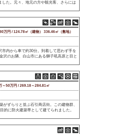
ました。元々、地元の方や観光客、さらには
480万円 / 124.78㎡（建物） 336.46㎡（敷地）
金沢市内から車で約30分。到着して思わず手を
金沢のお隣、白山市にある獅子吼高原と目と
万～50万円 / 269.18～284.81㎡
築がずらりと並ぶ石引商店街。この建物群、
を目的に防火建築帯として建てられました。