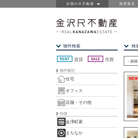
全国のＲ不動産
密買東京
物件検索
検
賃貸
売買
・面積
物件種別
住宅
オフィス
店舗・その他
特徴
金澤町家
まちなか