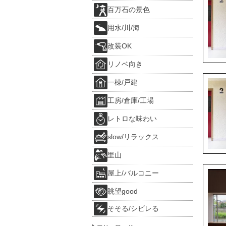
百万石の景色
用水/川/海
改装OK
リノベ向き
一棟/戸建
工房/倉庫/工場
レトロな味わい
slow/リラックス
里山
屋上/バルコニー
眺望good
そそる/シビレる