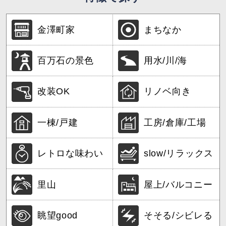
金澤町家
まちなか
百万石の景色
用水/川/海
改装OK
リノベ向き
一棟/戸建
工房/倉庫/工場
レトロな味わい
slow/リラックス
里山
屋上/バルコニー
眺望good
そそる/シビレる