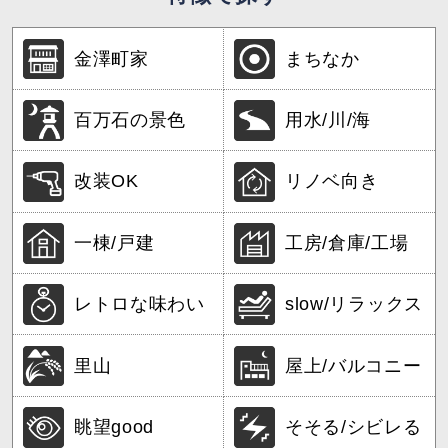
金澤町家
まちなか
百万石の景色
用水/川/海
改装OK
リノベ向き
一棟/戸建
工房/倉庫/工場
レトロな味わい
slow/リラックス
里山
屋上/バルコニー
眺望good
そそる/シビレる